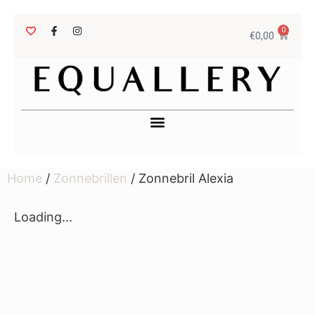
0
€
0,00
Home
/
Zonnebrillen
/ Zonnebril Alexia
Loading...