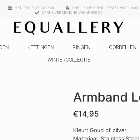
HET PERFECTE CADEAU
SNELLE LEVERING, BESTEL VOOR 16.0
GRATIS VERZENDING VANAF €50,00
DEN
KETTINGEN
RINGEN
OORBELLEN
WINTERCOLLECTIE
Armband L
€
14,95
Kleur: Goud of zilver
Materiaal:
Stainless Steel