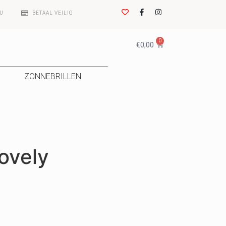
0U
BETAAL VEILIG
0
€
0,00
ZONNEBRILLEN
ovely